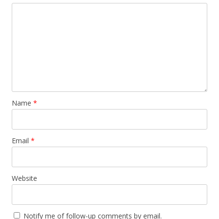
d
n
d
o
d
o
w
o
w
)
w
)
)
Name
*
Email
*
Website
Notify me of follow-up comments by email.