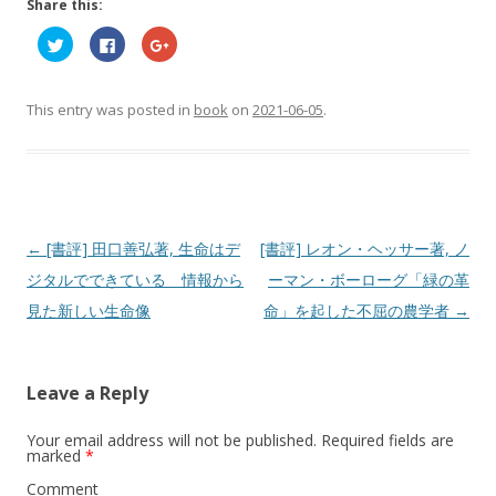
Share this:
C
C
C
l
l
l
i
i
i
c
c
c
k
k
k
t
t
t
This entry was posted in
book
on
2021-06-05
.
o
o
o
s
s
s
h
h
h
a
a
a
r
r
r
e
e
e
o
o
o
n
n
n
T
F
G
w
a
o
Post
←
[書評] 田口善弘著, 生命はデ
[書評] レオン・ヘッサー著, ノ
i
c
o
t
e
g
navigation
ジタルでできている 情報から
ーマン・ボーローグ「緑の革
t
b
l
e
o
e
r
o
+
見た新しい生命像
命」を起した不屈の農学者
→
(
k
(
O
(
O
p
O
p
e
p
e
n
e
n
s
n
s
Leave a Reply
i
s
i
n
i
n
n
n
n
Your email address will not be published.
e
n
e
Required fields are
w
e
w
marked
*
w
w
w
i
w
i
Comment
n
i
n