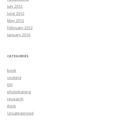
July 2012
June 2012
May 2012
February 2012
January 2010
CATEGORIES
book
cooking
DIY
phototraning
research
think
Uncategorized