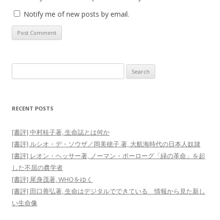
Notify me of new posts by email.
Search
for:
RECENT POSTS
[書評] 中村桂子著, 生命誌とは何か
[書評] ルシオ・デ・ソウザ／岡美穂子 著, 大航海時代の日本人奴隷
[書評] レオン・ヘッサー著, ノーマン・ボーローグ「緑の革命」を起
した不屈の農学者
[書評] 尾身茂著, WHOをゆく
[書評] 田口善弘著, 生命はデジタルでできている 情報から見た新し
い生命像