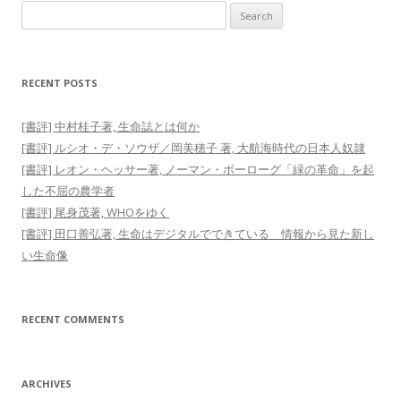
Search
for:
RECENT POSTS
[書評] 中村桂子著, 生命誌とは何か
[書評] ルシオ・デ・ソウザ／岡美穂子 著, 大航海時代の日本人奴隷
[書評] レオン・ヘッサー著, ノーマン・ボーローグ「緑の革命」を起
した不屈の農学者
[書評] 尾身茂著, WHOをゆく
[書評] 田口善弘著, 生命はデジタルでできている 情報から見た新し
い生命像
RECENT COMMENTS
ARCHIVES