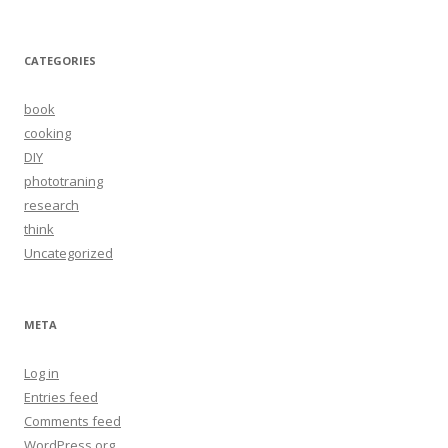
CATEGORIES
book
cooking
DIY
phototraning
research
think
Uncategorized
META
Log in
Entries feed
Comments feed
WordPress.org