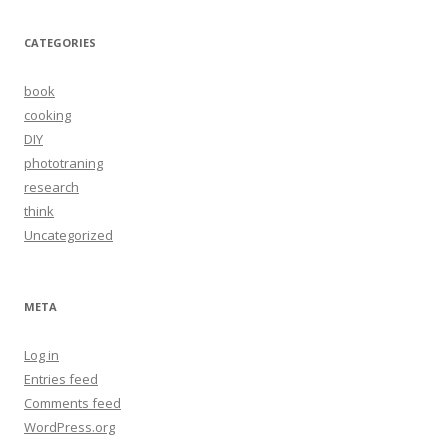
CATEGORIES
book
cooking
DIY
phototraning
research
think
Uncategorized
META
Log in
Entries feed
Comments feed
WordPress.org