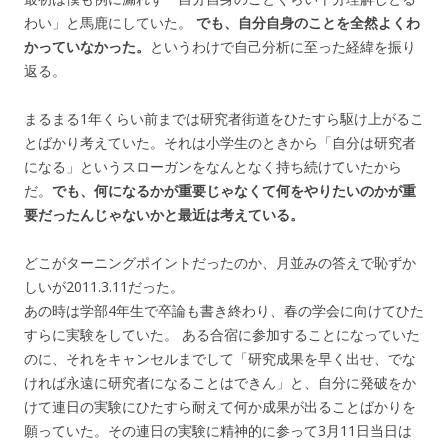
わい」と馬鹿にしていた。
でも、自分自身のことを全然よくわ
かっていなかった。
というわけで自己分析に至った経緯を振り
返る。
まるまる1年くらい前までは研究者街道をひたすら駆け上がるこ
とばかり考えていた。それは小学生のときから「自分は研究者
になる」というスローガンをなんとなく持ち続けていたから
だ。
でも、何になるかが重要じゃなくて何をやりたいのかが重
要だったんじゃないかと最近は考えている。
どこがターニングポイントだったのか、月並みの答えで恥ずか
しいが2011.3.11だった。
あの時は学部4年生で卒論も書き終わり、春の学会に向けてひた
すらに実験をしていた。 ある合宿に参加することになっていた
のに、それをキャンセルまでして「研究成果を早く出せ、でな
ければ永遠に研究者になることはできん」と、自分に発破をか
けて連日の実験にひたすら耐えて何か成果が出ることばかりを
願っていた。その連日の実験に精神的に参って3月11日当日は