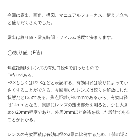
今回は露出、画角、構図、マニュアルフォーカス、構え／立ち
と盛りだくさんでした。
露出は絞り値・露光時間・フィルム感度で決まります。
◯絞り値（F値）
焦点距離fをレンズの有効口径Φで割ったもので
F=f/Φである。
F2.8もしくはf/2.8などと表記する。有効口径は絞りによって小
さくすることができる。今回用いたレンズは絞りを解放にした
状態だとF2.8である。焦点距離が40mmであるから、有効口径
は14mmとなる。実際にレンズの露出部分を測ると、少し大き
めの20mm程度であり、外周3mmほど余裕を残した設計である
ことがわかる。
レンズの有効面積は有効口径の2乗に比例するため、F値の逆2