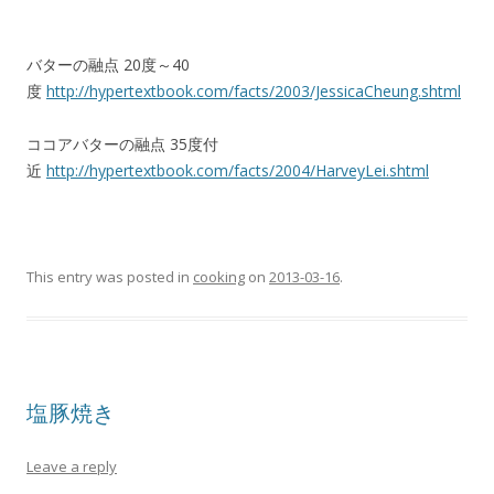
バターの融点 20度～40
度
http://hypertextbook.com/facts/2003/JessicaCheung.shtml
ココアバターの融点 35度付
近
http://hypertextbook.com/facts/2004/HarveyLei.shtml
This entry was posted in
cooking
on
2013-03-16
.
塩豚焼き
Leave a reply