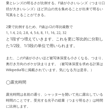
乗とレンズの明るさが比例する。F値が小さいレンズ（つまり口
径が大きいレンズ）ほど沢山の光を集めることが出来て明るい
写真をとることができる。
2乗で比例するため、F値は√2の等比級数で
1, 1.4, 2.0, 2.8, 4, 5.6, 8, 11, 16, 22, 32
と1段ずつ増えていきます、これを更に等比的に分割し
た1/2段、1/3段の単位で用いられます。
また、このF値が小さいほど被写体深度も小さくなる。つまり、
奥行き方向のボケが決まります。（被写体深度を求める計算は
Wikipedia等に掲載されています。気になる方は是非。）
◯露光時間
露光時間は名前の通り、シャッターを開いて光に露出している
時間のことです。受光する光子の総量（つまり明るさ）は時間
に比例します。