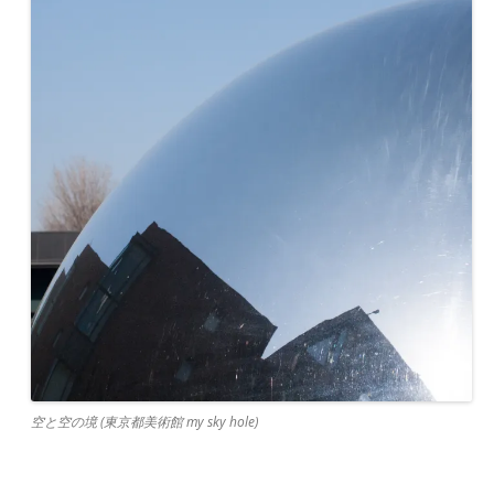
空と空の境 (東京都美術館 my sky hole)