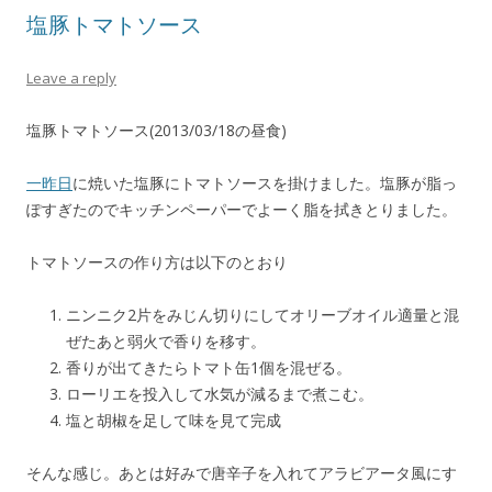
塩豚トマトソース
Leave a reply
塩豚トマトソース(2013/03/18の昼食)
一昨日
に焼いた塩豚にトマトソースを掛けました。塩豚が脂っ
ぽすぎたのでキッチンペーパーでよーく脂を拭きとりました。
トマトソースの作り方は以下のとおり
ニンニク2片をみじん切りにしてオリーブオイル適量と混
ぜたあと弱火で香りを移す。
香りが出てきたらトマト缶1個を混ぜる。
ローリエを投入して水気が減るまで煮こむ。
塩と胡椒を足して味を見て完成
そんな感じ。あとは好みで唐辛子を入れてアラビアータ風にす