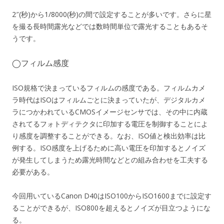
2″(秒)から1/8000(秒)の間で設定することが多いです。さらに星
を撮る長時間露光などでは数時間単位で露光することもあるそ
うです。
◯フィルム感度
ISO規格で決まっているフィルムの感度である。フィルムカメ
ラ時代はISOはフィルムごとに決まっていたが、デジタルカメ
ラにつかわれているCMOSイメージセンサでは、その中に内蔵
されてるフォトディテクタに印加する電圧を制御することによ
り感度を調整することができる。なお、ISO値と検出効率は比
例する。ISO感度を上げるために高い電圧を印加するとノイズ
が発生してしまうため露光時間などとの組み合わせを工夫する
必要がある。
今回用いているCanon D40はISO100からISO1600までに設定す
ることができるが、ISO800を超えるとノイズが目立つようにな
る。