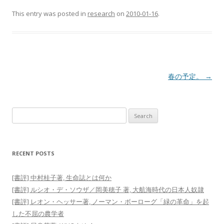
c
c
c
k
k
k
t
t
t
This entry was posted in
research
on
2010-01-16
.
o
o
o
s
s
s
h
h
h
a
a
a
r
r
r
e
e
e
o
o
o
n
n
n
T
F
G
w
a
o
Post
春の予定。
→
i
c
o
t
e
g
navigation
t
b
l
e
o
e
r
o
+
(
k
(
Search
O
(
O
p
O
p
for:
e
p
e
n
e
n
s
n
s
i
s
i
n
i
n
RECENT POSTS
n
n
n
e
n
e
w
e
w
w
w
w
[書評] 中村桂子著, 生命誌とは何か
i
w
i
n
i
n
[書評] ルシオ・デ・ソウザ／岡美穂子 著, 大航海時代の日本人奴隷
d
n
d
o
d
o
[書評] レオン・ヘッサー著, ノーマン・ボーローグ「緑の革命」を起
w
o
w
)
w
)
した不屈の農学者
)