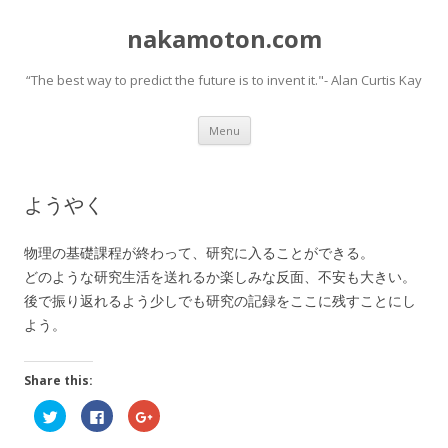
nakamoton.com
“The best way to predict the future is to invent it."- Alan Curtis Kay
Skip
Menu
to
content
ようやく
物理の基礎課程が終わって、研究に入ることができる。
どのような研究生活を送れるか楽しみな反面、不安も大きい。
後で振り返れるよう少しでも研究の記録をここに残すことにし
よう。
Share this:
C
C
C
l
l
l
i
i
i