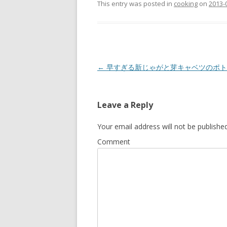
t
t
t
This entry was posted in
cooking
on
2013-
o
o
o
s
s
s
h
h
h
a
a
a
r
r
r
e
e
e
o
o
o
n
n
n
T
F
G
w
a
o
Post
←
早すぎる新じゃがと芽キャベツのポト
i
c
o
t
e
g
navigation
t
b
l
e
o
e
r
o
+
(
k
(
Leave a Reply
O
(
O
p
O
p
e
p
e
n
e
n
Your email address will not be published
s
n
s
i
s
i
Comment
n
i
n
n
n
n
e
n
e
w
e
w
w
w
w
i
w
i
n
i
n
d
n
d
o
d
o
w
o
w
)
w
)
)