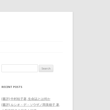
Search
for:
RECENT POSTS
[書評] 中村桂子著, 生命誌とは何か
[書評] ルシオ・デ・ソウザ／岡美穂子 著,