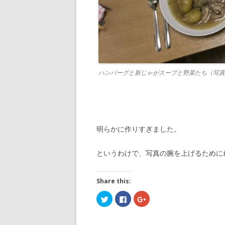
ハンバーグと新じゃがスープと野菜たち（写真提
明らかに作りすぎました。
というわけで、写真の腕を上げるために
Share this:
C
C
C
l
l
l
i
i
i
c
c
c
k
k
k