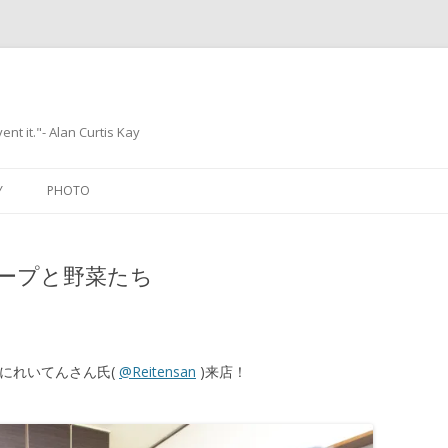
ent it."- Alan Curtis Kay
Skip
to
Y
PHOTO
content
ープと野菜たち
en にれいてんさん氏(
@Reitensan
)来店！