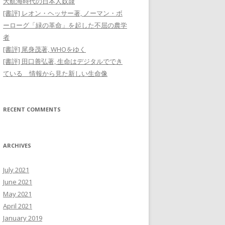
大航海時代の日本人奴隷
[書評] レオン・ヘッサー著, ノーマン・ボ
ーローグ「緑の革命」を起した不屈の農学
者
[書評] 尾身茂著, WHOをゆく
[書評] 田口善弘著, 生命はデジタルででき
ている 情報から見た新しい生命像
RECENT COMMENTS
ARCHIVES
July 2021
June 2021
May 2021
April 2021
January 2019