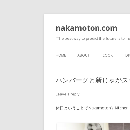
nakamoton.com
“The best way to predict the future is to inv
HOME
ABOUT
COOK
DI
ハンバーグと新じゃがス
Leave a reply
休日ということでNakamoton’s Kitch