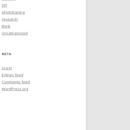
DIY
phototraning
research
think
Uncategorized
META
Log in
Entries feed
Comments feed
WordPress.org